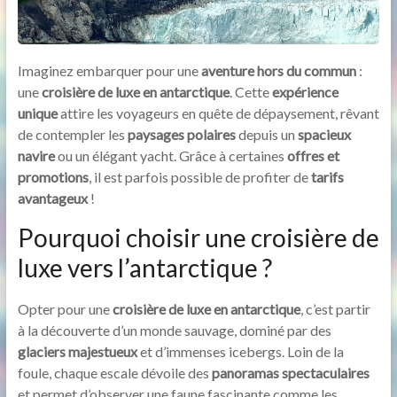
Imaginez embarquer pour une
aventure hors du commun
:
une
croisière de luxe en antarctique
. Cette
expérience
unique
attire les voyageurs en quête de dépaysement, rêvant
de contempler les
paysages polaires
depuis un
spacieux
navire
ou un élégant yacht. Grâce à certaines
offres et
promotions
, il est parfois possible de profiter de
tarifs
avantageux
!
Pourquoi choisir une croisière de
luxe vers l’antarctique ?
Opter pour une
croisière de luxe en antarctique
, c’est partir
à la découverte d’un monde sauvage, dominé par des
glaciers majestueux
et d’immenses icebergs. Loin de la
foule, chaque escale dévoile des
panoramas spectaculaires
et permet d’observer une faune fascinante comme les