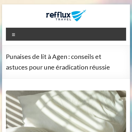
Aller
au
contenu
Refflux.net
Menu
Punaises de lit à Agen : conseils et
astuces pour une éradication réussie