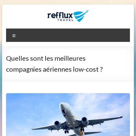
Aller
au
contenu
Refflux.net
Menu
Quelles sont les meilleures
compagnies aériennes low-cost ?